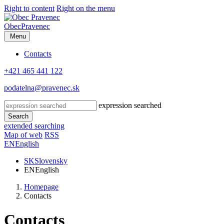
Right to content
Right on the menu
Obec
Pravenec
Menu
Contacts
+421 465 441 122
podatelna@pravenec.sk
expression searched
Search
extended searching
Map of web
RSS
EN
English
SK
Slovensky
EN
English
Homepage
Contacts
Contacts