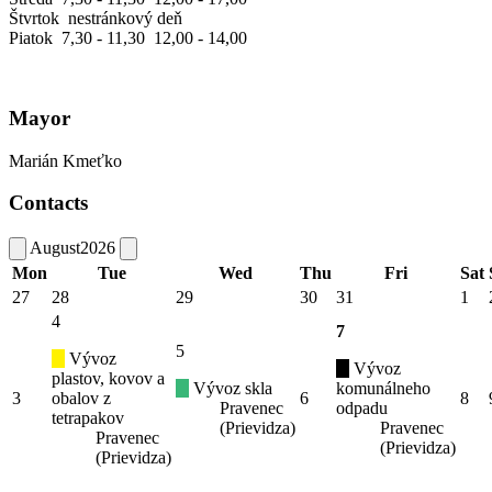
Štvrtok nestránkový deň
Piatok 7,30 - 11,30 12,00 - 14,00
Mayor
Marián Kmeťko
Contacts
August
2026
Mon
Tue
Wed
Thu
Fri
Sat
27
28
29
30
31
1
4
7
5
Vývoz
Vývoz
plastov, kovov a
Vývoz skla
komunálneho
3
obalov z
6
8
Pravenec
odpadu
tetrapakov
(Prievidza)
Pravenec
Pravenec
(Prievidza)
(Prievidza)