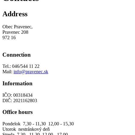
Address
Obec Pravenec,
Pravenec 208
972 16
Connection
Tel.: 046/544 11 22
Mail:
info@pravenec.sk
Information
IČO: 00318434
DIČ: 2021162803
Office hours
Pondelok 7,30 - 11,30 12,00 - 15,30
Utorok nestránkový deň
Streda 7,30 - 11,30 12,00 - 17,00