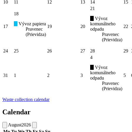
10
11
12
13
14
15
21
18
Vývoz
Vývoz papiera
komunálneho
17
19
20
22
Pravenec
odpadu
(Prievidza)
Pravenec
(Prievidza)
24
25
26
27
28
29
4
Vývoz
komunálneho
31
1
2
3
5
odpadu
Pravenec
(Prievidza)
Waste collection calendar
Calendar
August
2026
Mo
Tu
We
Th
Fr
Sa
Su