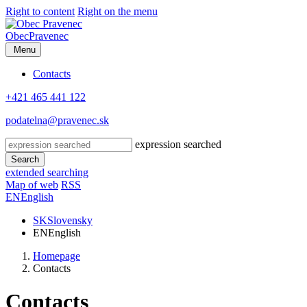
Right to content
Right on the menu
Obec
Pravenec
Menu
Contacts
+421 465 441 122
podatelna@pravenec.sk
expression searched
Search
extended searching
Map of web
RSS
EN
English
SK
Slovensky
EN
English
Homepage
Contacts
Contacts