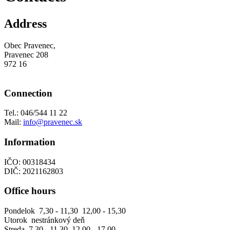
Address
Obec Pravenec,
Pravenec 208
972 16
Connection
Tel.: 046/544 11 22
Mail:
info@pravenec.sk
Information
IČO: 00318434
DIČ: 2021162803
Office hours
Pondelok 7,30 - 11,30 12,00 - 15,30
Utorok nestránkový deň
Streda 7,30 - 11,30 12,00 - 17,00