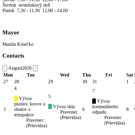
Štvrtok nestránkový deň
Piatok 7,30 - 11,30 12,00 - 14,00
Mayor
Marián Kmeťko
Contacts
August
2026
Mon
Tue
Wed
Thu
Fri
Sat
27
28
29
30
31
1
4
7
5
Vývoz
Vývoz
plastov, kovov a
Vývoz skla
komunálneho
3
obalov z
6
8
Pravenec
odpadu
tetrapakov
(Prievidza)
Pravenec
Pravenec
(Prievidza)
(Prievidza)