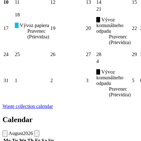
10
11
12
13
14
15
21
18
Vývoz
Vývoz papiera
komunálneho
17
19
20
22
Pravenec
odpadu
(Prievidza)
Pravenec
(Prievidza)
24
25
26
27
28
29
4
Vývoz
komunálneho
31
1
2
3
5
odpadu
Pravenec
(Prievidza)
Waste collection calendar
Calendar
August
2026
Mo
Tu
We
Th
Fr
Sa
Su