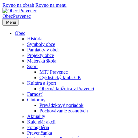
Rovno na obsah
Rovno na menu
Obec
Pravenec
Menu
Obec
História
Symboly obce
Pamiatky v obci
Projekty obce
Materská škola
Šport
MTJ Pravenec
Cyklistický klub- CK
Kultúra a šport
Obecná knižnica v Pravenci
Farnosť
Cintoríny
Prevádzkový poriadok
Pochovávanie zosnulých
Aktuality
Kalendár akcií
Fotogaléria
Pravenčanka