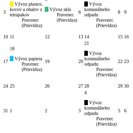
Vývoz plastov,
Vývoz
kovov a obalov z
Vývoz skla
komunálneho
3
6
8
9
tetrapakov
Pravenec
odpadu
Pravenec
(Prievidza)
Pravenec
(Prievidza)
(Prievidza)
10
11
12
13
14
15
16
21
18
Vývoz
Vývoz papiera
komunálneho
17
19
20
22
23
Pravenec
odpadu
(Prievidza)
Pravenec
(Prievidza)
24
25
26
27
28
29
30
4
Vývoz
komunálneho
31
1
2
3
5
6
odpadu
Pravenec
(Prievidza)