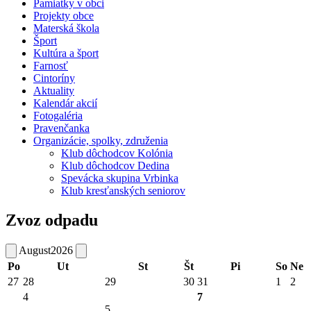
Pamiatky v obci
Projekty obce
Materská škola
Šport
Kultúra a šport
Farnosť
Cintoríny
Aktuality
Kalendár akcií
Fotogaléria
Pravenčanka
Organizácie, spolky, združenia
Klub dôchodcov Kolónia
Klub dôchodcov Dedina
Spevácka skupina Vrbinka
Klub kresťanských seniorov
Zvoz odpadu
August
2026
Po
Ut
St
Št
Pi
So
Ne
27
28
29
30
31
1
2
4
7
5