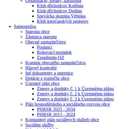
Organizácie, spolky, združenia
Klub dôchodcov Kolónia
Klub dôchodcov Dedina
Spevácka skupina Vrbinka
Klub kresťanských seniorov
Samospráva
Starosta obce
Zástupca starostu
Obecné zastupiteľstvo
Poslanci
Rokovací poriadok
Zasadnutia OZ
Komisie obecného zastupiteľstva
Hlavný kontrolór
Iné dokumenty a smernice
Dotácie z rozpočtu obce
Územný plán obce
Zmeny a doplnky č. 1 k Územnému plánu
Zmeny a doplnky č. 2 k Územnému plánu
Zmeny a doplnky č. 3 k Územnému plánu
Plán hospodárskeho a sociálneho rozvoja obce
PHRSR 2025 - 2034
PHRSR 2015 - 2024
Komunitný plán sociálnych služieb obce
Sociálne služby