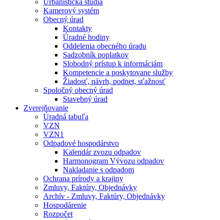
Urbanistická štúdia
Kamerový systém
Obecný úrad
Kontakty
Úradné hodiny
Oddelenia obecného úradu
Sadzobník poplatkov
Slobodný prístup k informáciám
Kompetencie a poskytovane služby
Žiadosť, návrh, podnet, sťažnosť
Spoločný obecný úrad
Stavebný úrad
Zverejňovanie
Úradná tabuľa
VZN
VZN1
Odpadové hospodárstvo
Kalendár zvozu odpadov
Harmonogram Vývozu odpadov
Nakladanie s odpadom
Ochrana prírody a krajiny
Zmluvy, Faktúry, Objednávky
Archív - Zmluvy, Faktúry, Objednávky
Hospodárenie
Rozpočet