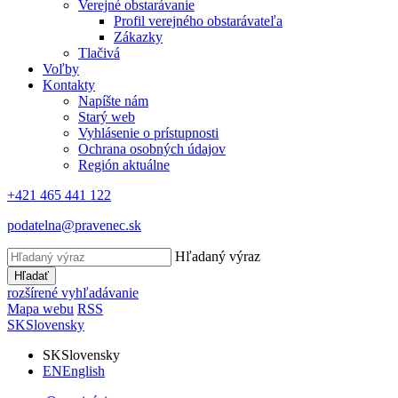
Verejné obstarávanie
Profil verejného obstarávateľa
Zákazky
Tlačivá
Voľby
Kontakty
Napíšte nám
Starý web
Vyhlásenie o prístupnosti
Ochrana osobných údajov
Región aktuálne
+421 465 441 122
podatelna@pravenec.sk
Hľadaný výraz
Hľadať
rozšírené vyhľadávanie
Mapa webu
RSS
SK
Slovensky
SK
Slovensky
EN
English