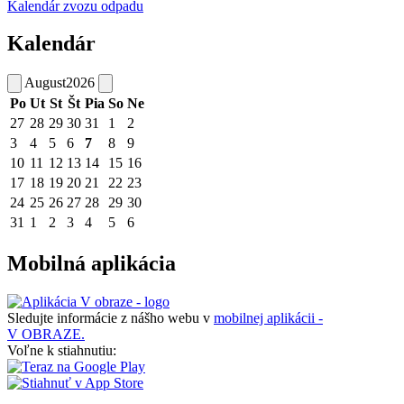
Kalendár zvozu odpadu
Kalendár
August
2026
Po
Ut
St
Št
Pia
So
Ne
27
28
29
30
31
1
2
3
4
5
6
7
8
9
10
11
12
13
14
15
16
17
18
19
20
21
22
23
24
25
26
27
28
29
30
31
1
2
3
4
5
6
Mobilná aplikácia
Sledujte informácie z nášho webu v
mobilnej aplikácii -
V OBRAZE.
Voľne k stiahnutiu: