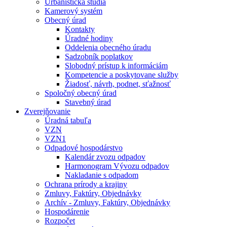
Urbanistická štúdia
Kamerový systém
Obecný úrad
Kontakty
Úradné hodiny
Oddelenia obecného úradu
Sadzobník poplatkov
Slobodný prístup k informáciám
Kompetencie a poskytovane služby
Žiadosť, návrh, podnet, sťažnosť
Spoločný obecný úrad
Stavebný úrad
Zverejňovanie
Úradná tabuľa
VZN
VZN1
Odpadové hospodárstvo
Kalendár zvozu odpadov
Harmonogram Vývozu odpadov
Nakladanie s odpadom
Ochrana prírody a krajiny
Zmluvy, Faktúry, Objednávky
Archív - Zmluvy, Faktúry, Objednávky
Hospodárenie
Rozpočet