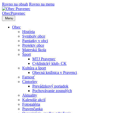
Rovno na obsah
Rovno na menu
Obec
Pravenec
Menu
Obec
História
Symboly obce
Pamiatky v obci
Projekty obce
Materská škola
Šport
MTJ Pravenec
Cyklistický klub- CK
Kultúra a šport
Obecná knižnica v Pravenci
Farnosť
Cintoríny
Prevádzkový poriadok
Pochovávanie zosnulých
Aktuality
Kalendár akcií
Fotogaléria
Pravenčanka