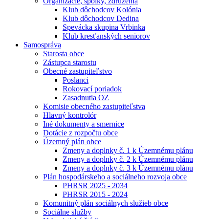
Organizácie, spolky, združenia
Klub dôchodcov Kolónia
Klub dôchodcov Dedina
Spevácka skupina Vrbinka
Klub kresťanských seniorov
Samospráva
Starosta obce
Zástupca starostu
Obecné zastupiteľstvo
Poslanci
Rokovací poriadok
Zasadnutia OZ
Komisie obecného zastupiteľstva
Hlavný kontrolór
Iné dokumenty a smernice
Dotácie z rozpočtu obce
Územný plán obce
Zmeny a doplnky č. 1 k Územnému plánu
Zmeny a doplnky č. 2 k Územnému plánu
Zmeny a doplnky č. 3 k Územnému plánu
Plán hospodárskeho a sociálneho rozvoja obce
PHRSR 2025 - 2034
PHRSR 2015 - 2024
Komunitný plán sociálnych služieb obce
Sociálne služby