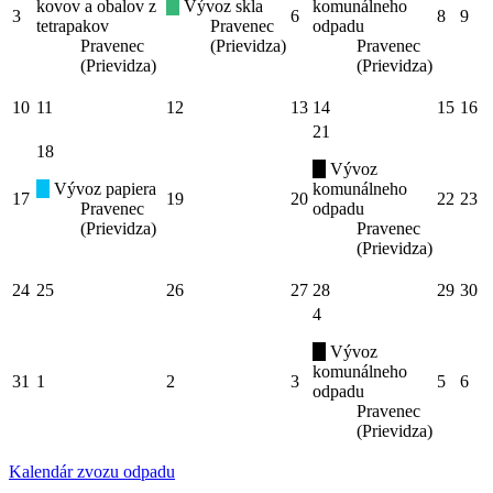
kovov a obalov z
Vývoz skla
komunálneho
3
6
8
9
tetrapakov
Pravenec
odpadu
Pravenec
(Prievidza)
Pravenec
(Prievidza)
(Prievidza)
10
11
12
13
14
15
16
21
18
Vývoz
Vývoz papiera
komunálneho
17
19
20
22
23
Pravenec
odpadu
(Prievidza)
Pravenec
(Prievidza)
24
25
26
27
28
29
30
4
Vývoz
komunálneho
31
1
2
3
5
6
odpadu
Pravenec
(Prievidza)
Kalendár zvozu odpadu