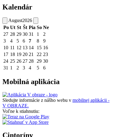
Kalendár
August
2026
Po
Ut
St
Št
Pia
So
Ne
27
28
29
30
31
1
2
3
4
5
6
7
8
9
10
11
12
13
14
15
16
17
18
19
20
21
22
23
24
25
26
27
28
29
30
31
1
2
3
4
5
6
Mobilná aplikácia
Sledujte informácie z nášho webu v
mobilnej aplikácii -
V OBRAZE.
Voľne k stiahnutiu:
Cintoríny