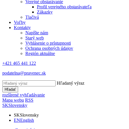
Verejné obstarávanie
Profil verejného obstarávateľa
Zákazky
Tlačivá
Voľby
Kontakty
Napíšte nám
Starý web
Vyhlásenie o prístupnosti
Ochrana osobných údajov
Región aktuálne
+421 465 441 122
podatelna@pravenec.sk
Hľadaný výraz
Hľadať
rozšírené vyhľadávanie
Mapa webu
RSS
SK
Slovensky
SK
Slovensky
EN
English