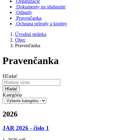
Organizácie
Dokumenty na stiahnutie
Odpady
Pravenčanka
Ochrana prírody a krajiny
Úvodná stránka
Obec
Pravenčanka
Pravenčanka
Hľadať
Hľadať
Kategória
2026
JAR 2026 - číslo 1
1_2026.pdf