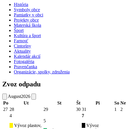
História
Symboly obce
Pamiatky v obci
Projekty obce
Materská škola
Šport
Kultúra a šport
Farnosť
Cintoríny
Aktuality
Kalendár akcií
Fotogaléria
Pravenčanka
Organizácie, spolky, združenia
Zvoz odpadu
August
2026
Po
Ut
St
Št
Pi
So
Ne
27
28
29
30
31
1
2
4
7
5
Vývoz plastov,
Vývoz