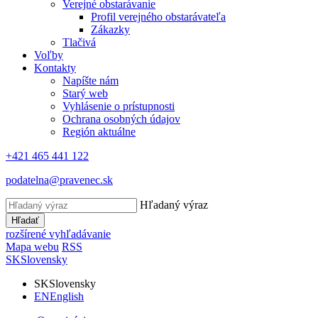
Verejné obstarávanie
Profil verejného obstarávateľa
Zákazky
Tlačivá
Voľby
Kontakty
Napíšte nám
Starý web
Vyhlásenie o prístupnosti
Ochrana osobných údajov
Región aktuálne
+421 465 441 122
podatelna@pravenec.sk
Hľadaný výraz
Hľadať
rozšírené vyhľadávanie
Mapa webu
RSS
SK
Slovensky
SK
Slovensky
EN
English