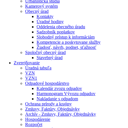
Urbanistická štúdia
Kamerový systém
Obecný úrad
Kontakty
Úradné hodiny
Oddelenia obecného úradu
Sadzobník poplatkov
Slobodný prístup k informáciám
Kompetencie a poskytovane služby
Žiadosť, návrh, podnet, sťažnosť
Spoločný obecný úrad
Stavebný úrad
Zverejňovanie
Úradná tabuľa
VZN
VZN1
Odpadové hospodárstvo
Kalendár zvozu odpadov
Harmonogram Vývozu odpadov
Nakladanie s odpadom
Ochrana prírody a krajiny
Zmluvy, Faktúry, Objednávky
Archív - Zmluvy, Faktúry, Objednávky
Hospodárenie
Rozpočet