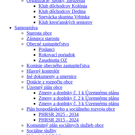
Organizácie, spolky, združenia
Klub dôchodcov Kolónia
Klub dôchodcov Dedina
Spevácka skupina Vrbinka
Klub kresťanských seniorov
Samospráva
Starosta obce
Zástupca starostu
Obecné zastupiteľstvo
Poslanci
Rokovací poriadok
Zasadnutia OZ
Komisie obecného zastupiteľstva
Hlavný kontrolór
Iné dokumenty a smernice
Dotácie z rozpočtu obce
Územný plán obce
Zmeny a doplnky č. 1 k Územnému plánu
Zmeny a doplnky č. 2 k Územnému plánu
Zmeny a doplnky č. 3 k Územnému plánu
Plán hospodárskeho a sociálneho rozvoja obce
PHRSR 2025 - 2034
PHRSR 2015 - 2024
Komunitný plán sociálnych služieb obce
Sociálne služby