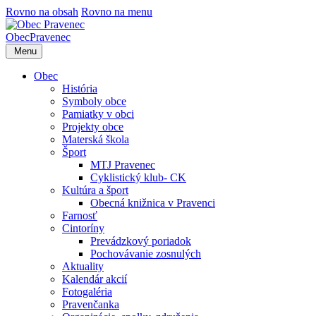
Rovno na obsah
Rovno na menu
Obec
Pravenec
Menu
Obec
História
Symboly obce
Pamiatky v obci
Projekty obce
Materská škola
Šport
MTJ Pravenec
Cyklistický klub- CK
Kultúra a šport
Obecná knižnica v Pravenci
Farnosť
Cintoríny
Prevádzkový poriadok
Pochovávanie zosnulých
Aktuality
Kalendár akcií
Fotogaléria
Pravenčanka