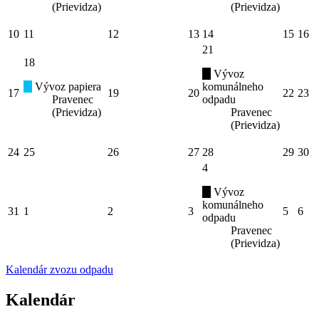
(Prievidza)
(Prievidza)
10
11
12
13
14
15
16
21
18
Vývoz
Vývoz papiera
komunálneho
17
19
20
22
23
Pravenec
odpadu
(Prievidza)
Pravenec
(Prievidza)
24
25
26
27
28
29
30
4
Vývoz
komunálneho
31
1
2
3
5
6
odpadu
Pravenec
(Prievidza)
Kalendár zvozu odpadu
Kalendár