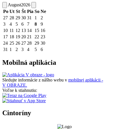
August
2026
Po
Ut
St
Št
Pia
So
Ne
27
28
29
30
31
1
2
3
4
5
6
7
8
9
10
11
12
13
14
15
16
17
18
19
20
21
22
23
24
25
26
27
28
29
30
31
1
2
3
4
5
6
Mobilná aplikácia
Sledujte informácie z nášho webu v
mobilnej aplikácii -
V OBRAZE.
Voľne k stiahnutiu:
Cintoríny