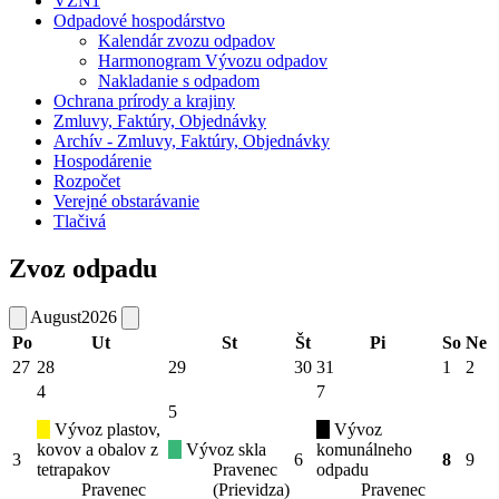
VZN1
Odpadové hospodárstvo
Kalendár zvozu odpadov
Harmonogram Vývozu odpadov
Nakladanie s odpadom
Ochrana prírody a krajiny
Zmluvy, Faktúry, Objednávky
Archív - Zmluvy, Faktúry, Objednávky
Hospodárenie
Rozpočet
Verejné obstarávanie
Tlačivá
Zvoz odpadu
August
2026
Po
Ut
St
Št
Pi
So
Ne
27
28
29
30
31
1
2
4
7
5
Vývoz plastov,
Vývoz
kovov a obalov z
Vývoz skla
komunálneho
3
6
8
9
tetrapakov
Pravenec
odpadu
Pravenec
(Prievidza)
Pravenec