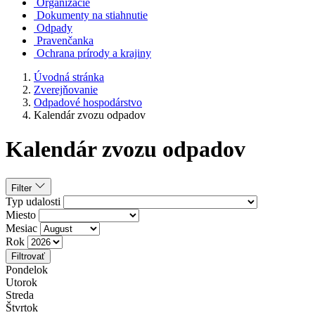
Organizácie
Dokumenty na stiahnutie
Odpady
Pravenčanka
Ochrana prírody a krajiny
Úvodná stránka
Zverejňovanie
Odpadové hospodárstvo
Kalendár zvozu odpadov
Kalendár zvozu odpadov
Filter
Typ udalosti
Miesto
Mesiac
Rok
Filtrovať
Pondelok
Utorok
Streda
Štvrtok