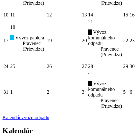
(Prievidza)
(Prievidza)
10
11
12
13
14
15
16
21
18
Vývoz
Vývoz papiera
komunálneho
17
19
20
22
23
Pravenec
odpadu
(Prievidza)
Pravenec
(Prievidza)
24
25
26
27
28
29
30
4
Vývoz
komunálneho
31
1
2
3
5
6
odpadu
Pravenec
(Prievidza)
Kalendár zvozu odpadu
Kalendár