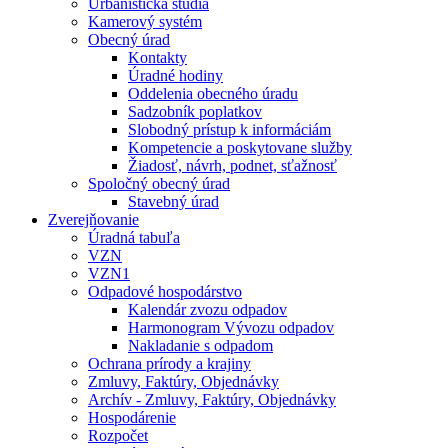
Urbanistická štúdia
Kamerový systém
Obecný úrad
Kontakty
Úradné hodiny
Oddelenia obecného úradu
Sadzobník poplatkov
Slobodný prístup k informáciám
Kompetencie a poskytovane služby
Žiadosť, návrh, podnet, sťažnosť
Spoločný obecný úrad
Stavebný úrad
Zverejňovanie
Úradná tabuľa
VZN
VZN1
Odpadové hospodárstvo
Kalendár zvozu odpadov
Harmonogram Vývozu odpadov
Nakladanie s odpadom
Ochrana prírody a krajiny
Zmluvy, Faktúry, Objednávky
Archív - Zmluvy, Faktúry, Objednávky
Hospodárenie
Rozpočet