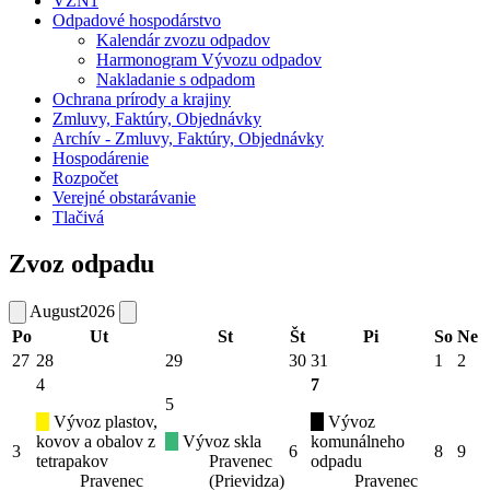
VZN1
Odpadové hospodárstvo
Kalendár zvozu odpadov
Harmonogram Vývozu odpadov
Nakladanie s odpadom
Ochrana prírody a krajiny
Zmluvy, Faktúry, Objednávky
Archív - Zmluvy, Faktúry, Objednávky
Hospodárenie
Rozpočet
Verejné obstarávanie
Tlačivá
Zvoz odpadu
August
2026
Po
Ut
St
Št
Pi
So
Ne
27
28
29
30
31
1
2
4
7
5
Vývoz plastov,
Vývoz
kovov a obalov z
Vývoz skla
komunálneho
3
6
8
9
tetrapakov
Pravenec
odpadu
Pravenec
(Prievidza)
Pravenec