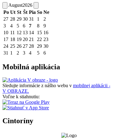
August
2026
Po
Ut
St
Št
Pia
So
Ne
27
28
29
30
31
1
2
3
4
5
6
7
8
9
10
11
12
13
14
15
16
17
18
19
20
21
22
23
24
25
26
27
28
29
30
31
1
2
3
4
5
6
Mobilná aplikácia
Sledujte informácie z nášho webu v
mobilnej aplikácii -
V OBRAZE.
Voľne k stiahnutiu:
Cintoríny