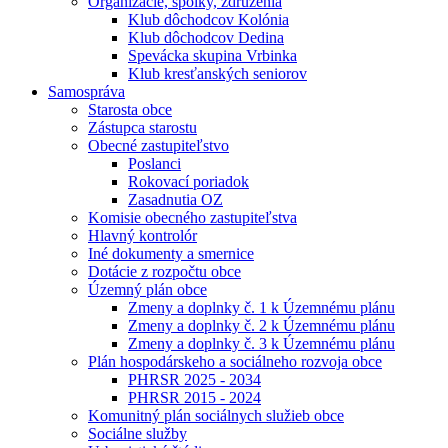
Organizácie, spolky, združenia
Klub dôchodcov Kolónia
Klub dôchodcov Dedina
Spevácka skupina Vrbinka
Klub kresťanských seniorov
Samospráva
Starosta obce
Zástupca starostu
Obecné zastupiteľstvo
Poslanci
Rokovací poriadok
Zasadnutia OZ
Komisie obecného zastupiteľstva
Hlavný kontrolór
Iné dokumenty a smernice
Dotácie z rozpočtu obce
Územný plán obce
Zmeny a doplnky č. 1 k Územnému plánu
Zmeny a doplnky č. 2 k Územnému plánu
Zmeny a doplnky č. 3 k Územnému plánu
Plán hospodárskeho a sociálneho rozvoja obce
PHRSR 2025 - 2034
PHRSR 2015 - 2024
Komunitný plán sociálnych služieb obce
Sociálne služby