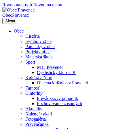
Rovno na obsah
Rovno na menu
Obec
Pravenec
Menu
Obec
História
Symboly obce
Pamiatky v obci
Projekty obce
Materská škola
Šport
MTJ Pravenec
Cyklistický klub- CK
Kultúra a šport
Obecná knižnica v Pravenci
Farnosť
Cintoríny
Prevádzkový poriadok
Pochovávanie zosnulých
Aktuality
Kalendár akcií
Fotogaléria
Pravenčanka