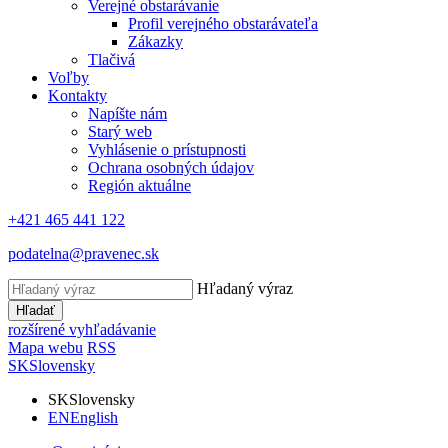
Verejné obstarávanie
Profil verejného obstarávateľa
Zákazky
Tlačivá
Voľby
Kontakty
Napíšte nám
Starý web
Vyhlásenie o prístupnosti
Ochrana osobných údajov
Región aktuálne
+421 465 441 122
podatelna@pravenec.sk
Hľadaný výraz
Hľadať
rozšírené vyhľadávanie
Mapa webu
RSS
SK
Slovensky
SK
Slovensky
EN
English