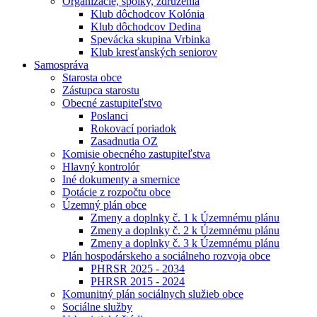
Organizácie, spolky, združenia
Klub dôchodcov Kolónia
Klub dôchodcov Dedina
Spevácka skupina Vrbinka
Klub kresťanských seniorov
Samospráva
Starosta obce
Zástupca starostu
Obecné zastupiteľstvo
Poslanci
Rokovací poriadok
Zasadnutia OZ
Komisie obecného zastupiteľstva
Hlavný kontrolór
Iné dokumenty a smernice
Dotácie z rozpočtu obce
Územný plán obce
Zmeny a doplnky č. 1 k Územnému plánu
Zmeny a doplnky č. 2 k Územnému plánu
Zmeny a doplnky č. 3 k Územnému plánu
Plán hospodárskeho a sociálneho rozvoja obce
PHRSR 2025 - 2034
PHRSR 2015 - 2024
Komunitný plán sociálnych služieb obce
Sociálne služby