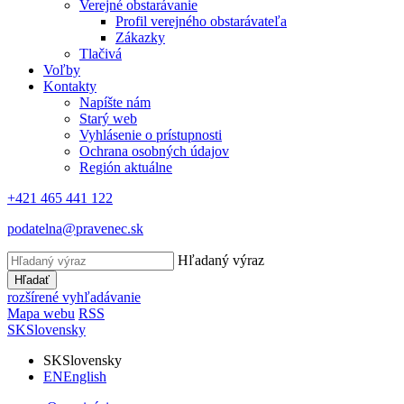
Verejné obstarávanie
Profil verejného obstarávateľa
Zákazky
Tlačivá
Voľby
Kontakty
Napíšte nám
Starý web
Vyhlásenie o prístupnosti
Ochrana osobných údajov
Región aktuálne
+421 465 441 122
podatelna@pravenec.sk
Hľadaný výraz
Hľadať
rozšírené vyhľadávanie
Mapa webu
RSS
SK
Slovensky
SK
Slovensky
EN
English