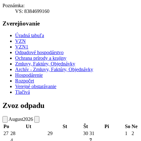
Poznámka:
VS: 8384699160
Zverejňovanie
Úradná tabuľa
VZN
VZN1
Odpadové hospodárstvo
Ochrana prírody a krajiny
Zmluvy, Faktúry, Objednávky
Archív - Zmluvy, Faktúry, Objednávky
Hospodárenie
Rozpočet
Verejné obstarávanie
Tlačivá
Zvoz odpadu
August
2026
Po
Ut
St
Št
Pi
So
Ne
27
28
29
30
31
1
2
4
7