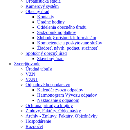
Urbanistická štúdia
Kamerový systém
Obecný úrad
Kontakty
Úradné hodiny
Oddelenia obecného úradu
Sadzobník poplatkov
Slobodný prístup k informáciám
Kompetencie a poskytovane služby
Žiadosť, návrh, podnet, sťažnosť
Spoločný obecný úrad
Stavebný úrad
Zverejňovanie
Úradná tabuľa
VZN
VZN1
Odpadové hospodárstvo
Kalendár zvozu odpadov
Harmonogram Vývozu odpadov
Nakladanie s odpadom
Ochrana prírody a krajiny
Zmluvy, Faktúry, Objednávky
Archív - Zmluvy, Faktúry, Objednávky
Hospodárenie
Rozpočet