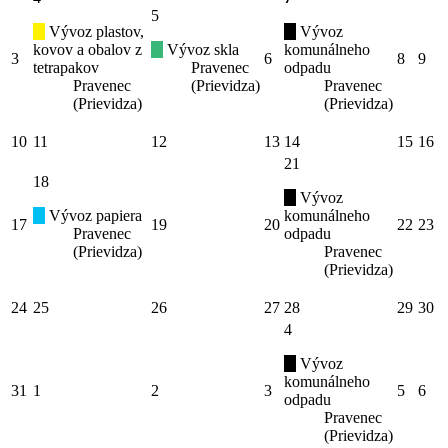
5
Vývoz plastov,
Vývoz
kovov a obalov z
Vývoz skla
komunálneho
3
6
8
9
tetrapakov
Pravenec
odpadu
Pravenec
(Prievidza)
Pravenec
(Prievidza)
(Prievidza)
10
11
12
13
14
15
16
21
18
Vývoz
Vývoz papiera
komunálneho
17
19
20
22
23
Pravenec
odpadu
(Prievidza)
Pravenec
(Prievidza)
24
25
26
27
28
29
30
4
Vývoz
komunálneho
31
1
2
3
5
6
odpadu
Pravenec
(Prievidza)