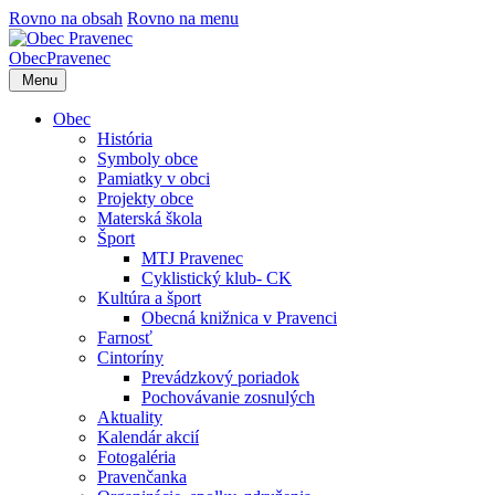
Rovno na obsah
Rovno na menu
Obec
Pravenec
Menu
Obec
História
Symboly obce
Pamiatky v obci
Projekty obce
Materská škola
Šport
MTJ Pravenec
Cyklistický klub- CK
Kultúra a šport
Obecná knižnica v Pravenci
Farnosť
Cintoríny
Prevádzkový poriadok
Pochovávanie zosnulých
Aktuality
Kalendár akcií
Fotogaléria
Pravenčanka