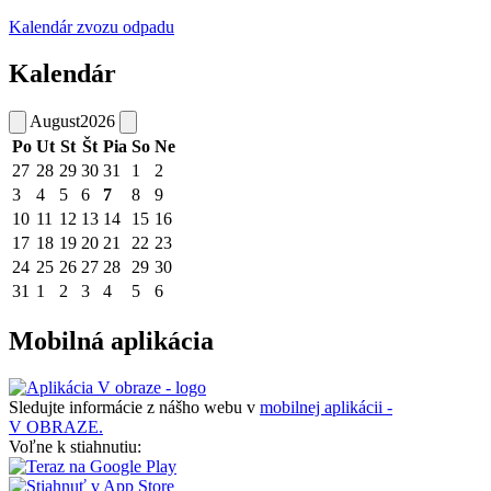
Kalendár zvozu odpadu
Kalendár
August
2026
Po
Ut
St
Št
Pia
So
Ne
27
28
29
30
31
1
2
3
4
5
6
7
8
9
10
11
12
13
14
15
16
17
18
19
20
21
22
23
24
25
26
27
28
29
30
31
1
2
3
4
5
6
Mobilná aplikácia
Sledujte informácie z nášho webu v
mobilnej aplikácii -
V OBRAZE.
Voľne k stiahnutiu: