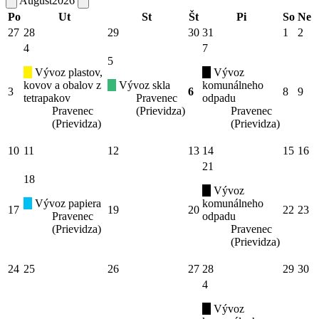
August
2026
Po
Ut
St
Št
Pi
So
Ne
27
28
29
30
31
1
2
4
7
5
Vývoz plastov,
Vývoz
kovov a obalov z
Vývoz skla
komunálneho
3
6
8
9
tetrapakov
Pravenec
odpadu
Pravenec
(Prievidza)
Pravenec
(Prievidza)
(Prievidza)
10
11
12
13
14
15
16
21
18
Vývoz
Vývoz papiera
komunálneho
17
19
20
22
23
Pravenec
odpadu
(Prievidza)
Pravenec
(Prievidza)
24
25
26
27
28
29
30
4
Vývoz