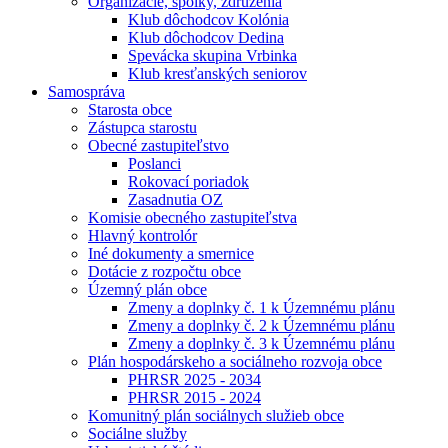
Organizácie, spolky, združenia
Klub dôchodcov Kolónia
Klub dôchodcov Dedina
Spevácka skupina Vrbinka
Klub kresťanských seniorov
Samospráva
Starosta obce
Zástupca starostu
Obecné zastupiteľstvo
Poslanci
Rokovací poriadok
Zasadnutia OZ
Komisie obecného zastupiteľstva
Hlavný kontrolór
Iné dokumenty a smernice
Dotácie z rozpočtu obce
Územný plán obce
Zmeny a doplnky č. 1 k Územnému plánu
Zmeny a doplnky č. 2 k Územnému plánu
Zmeny a doplnky č. 3 k Územnému plánu
Plán hospodárskeho a sociálneho rozvoja obce
PHRSR 2025 - 2034
PHRSR 2015 - 2024
Komunitný plán sociálnych služieb obce
Sociálne služby