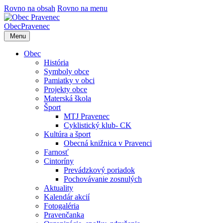
Rovno na obsah
Rovno na menu
Obec
Pravenec
Menu
Obec
História
Symboly obce
Pamiatky v obci
Projekty obce
Materská škola
Šport
MTJ Pravenec
Cyklistický klub- CK
Kultúra a šport
Obecná knižnica v Pravenci
Farnosť
Cintoríny
Prevádzkový poriadok
Pochovávanie zosnulých
Aktuality
Kalendár akcií
Fotogaléria
Pravenčanka