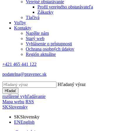
Verejné obstarávanie
Profil verejného obstarávateľa
Zákazky
Tlačivá
Voľby
Kontakty
Napíšte nám
Starý web
Vyhlásenie o prístupnosti
Ochrana osobných údajov
Región aktuálne
+421 465 441 122
podatelna@pravenec.sk
Hľadaný výraz
Hľadať
rozšírené vyhľadávanie
Mapa webu
RSS
SK
Slovensky
SK
Slovensky
EN
English