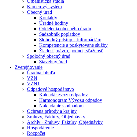
Urbanistická štúdia
Kamerový systém
Obecný úrad
Kontakty
Úradné hodiny
Oddelenia obecného úradu
Sadzobník poplatkov
Slobodný prístup k informáciám
Kompetencie a poskytovane služby
Žiadosť, návrh, podnet, sťažnosť
Spoločný obecný úrad
Stavebný úrad
Zverejňovanie
Úradná tabuľa
VZN
VZN1
Odpadové hospodárstvo
Kalendár zvozu odpadov
Harmonogram Vývozu odpadov
Nakladanie s odpadom
Ochrana prírody a krajiny
Zmluvy, Faktúry, Objednávky
Archív - Zmluvy, Faktúry, Objednávky
Hospodárenie
Rozpočet