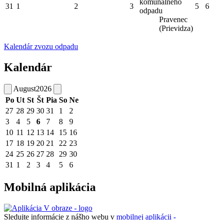
komunálneho
31
1
2
3
5
6
odpadu
Pravenec
(Prievidza)
Kalendár zvozu odpadu
Kalendár
August
2026
Po
Ut
St
Št
Pia
So
Ne
27
28
29
30
31
1
2
3
4
5
6
7
8
9
10
11
12
13
14
15
16
17
18
19
20
21
22
23
24
25
26
27
28
29
30
31
1
2
3
4
5
6
Mobilná aplikácia
Sledujte informácie z nášho webu v
mobilnej aplikácii -