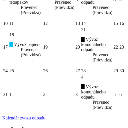
tetrapakov
Pravenec
odpadu
Pravenec
(Prievidza)
Pravenec
(Prievidza)
(Prievidza)
10
11
12
13
14
15
16
21
18
Vývoz
Vývoz papiera
komunálneho
17
19
20
22
23
Pravenec
odpadu
(Prievidza)
Pravenec
(Prievidza)
24
25
26
27
28
29
30
4
Vývoz
komunálneho
31
1
2
3
5
6
odpadu
Pravenec
(Prievidza)
Kalendár zvozu odpadu