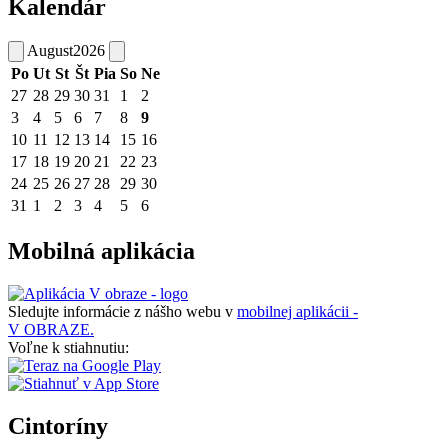
Kalendár
August
2026
Po
Ut
St
Št
Pia
So
Ne
27
28
29
30
31
1
2
3
4
5
6
7
8
9
10
11
12
13
14
15
16
17
18
19
20
21
22
23
24
25
26
27
28
29
30
31
1
2
3
4
5
6
Mobilná aplikácia
Sledujte informácie z nášho webu v
mobilnej aplikácii -
V OBRAZE.
Voľne k stiahnutiu:
Cintoríny