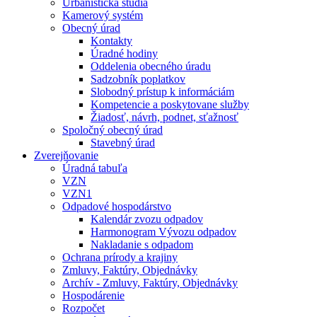
Urbanistická štúdia
Kamerový systém
Obecný úrad
Kontakty
Úradné hodiny
Oddelenia obecného úradu
Sadzobník poplatkov
Slobodný prístup k informáciám
Kompetencie a poskytovane služby
Žiadosť, návrh, podnet, sťažnosť
Spoločný obecný úrad
Stavebný úrad
Zverejňovanie
Úradná tabuľa
VZN
VZN1
Odpadové hospodárstvo
Kalendár zvozu odpadov
Harmonogram Vývozu odpadov
Nakladanie s odpadom
Ochrana prírody a krajiny
Zmluvy, Faktúry, Objednávky
Archív - Zmluvy, Faktúry, Objednávky
Hospodárenie
Rozpočet