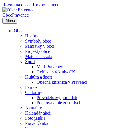
Rovno na obsah
Rovno na menu
Obec
Pravenec
Menu
Obec
História
Symboly obce
Pamiatky v obci
Projekty obce
Materská škola
Šport
MTJ Pravenec
Cyklistický klub- CK
Kultúra a šport
Obecná knižnica v Pravenci
Farnosť
Cintoríny
Prevádzkový poriadok
Pochovávanie zosnulých
Aktuality
Kalendár akcií
Fotogaléria
Pravenčanka