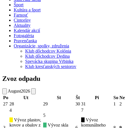
Šport
Kultúra a šport
Farnosť
Cintoríny
Aktuality
Kalendár akcií
Fotogaléria
Pravenčanka
Organizácie, spolky, združenia
Klub dôchodcov Kolónia
Klub dôchodcov Dedina
Spevácka skupina Vrbinka
Klub kresťanských seniorov
Zvoz odpadu
August
2026
Po
Ut
St
Št
Pi
So
Ne
27
28
29
30
31
1
2
4
7
5
Vývoz plastov,
Vývoz
kovov a obalov z
Vývoz skla
komunálneho
3
6
8
9