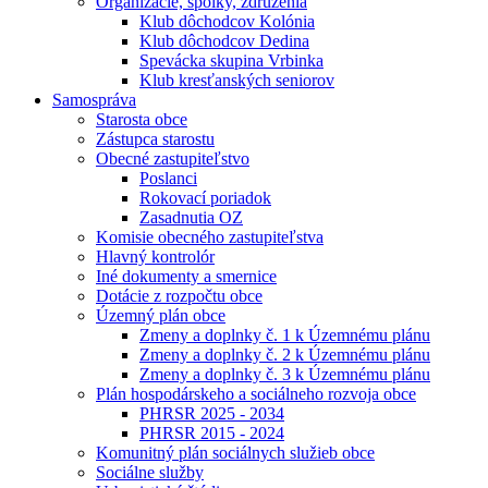
Organizácie, spolky, združenia
Klub dôchodcov Kolónia
Klub dôchodcov Dedina
Spevácka skupina Vrbinka
Klub kresťanských seniorov
Samospráva
Starosta obce
Zástupca starostu
Obecné zastupiteľstvo
Poslanci
Rokovací poriadok
Zasadnutia OZ
Komisie obecného zastupiteľstva
Hlavný kontrolór
Iné dokumenty a smernice
Dotácie z rozpočtu obce
Územný plán obce
Zmeny a doplnky č. 1 k Územnému plánu
Zmeny a doplnky č. 2 k Územnému plánu
Zmeny a doplnky č. 3 k Územnému plánu
Plán hospodárskeho a sociálneho rozvoja obce
PHRSR 2025 - 2034
PHRSR 2015 - 2024
Komunitný plán sociálnych služieb obce
Sociálne služby