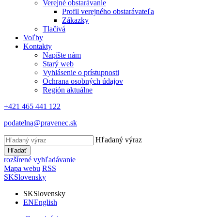
Verejné obstarávanie
Profil verejného obstarávateľa
Zákazky
Tlačivá
Voľby
Kontakty
Napíšte nám
Starý web
Vyhlásenie o prístupnosti
Ochrana osobných údajov
Región aktuálne
+421 465 441 122
podatelna@pravenec.sk
Hľadaný výraz
Hľadať
rozšírené vyhľadávanie
Mapa webu
RSS
SK
Slovensky
SK
Slovensky
EN
English