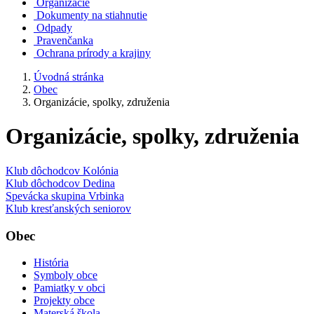
Organizácie
Dokumenty na stiahnutie
Odpady
Pravenčanka
Ochrana prírody a krajiny
Úvodná stránka
Obec
Organizácie, spolky, združenia
Organizácie, spolky, združenia
Klub dôchodcov Kolónia
Klub dôchodcov Dedina
Spevácka skupina Vrbinka
Klub kresťanských seniorov
Obec
História
Symboly obce
Pamiatky v obci
Projekty obce
Materská škola