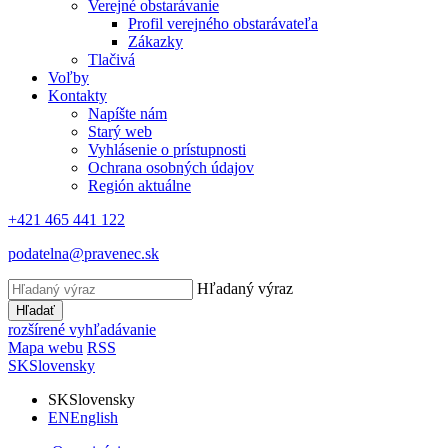
Verejné obstarávanie
Profil verejného obstarávateľa
Zákazky
Tlačivá
Voľby
Kontakty
Napíšte nám
Starý web
Vyhlásenie o prístupnosti
Ochrana osobných údajov
Región aktuálne
+421 465 441 122
podatelna@pravenec.sk
Hľadaný výraz
Hľadať
rozšírené vyhľadávanie
Mapa webu
RSS
SK
Slovensky
SK
Slovensky
EN
English