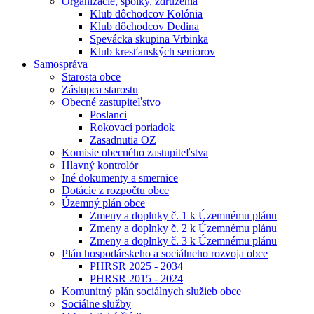
Organizácie, spolky, združenia
Klub dôchodcov Kolónia
Klub dôchodcov Dedina
Spevácka skupina Vrbinka
Klub kresťanských seniorov
Samospráva
Starosta obce
Zástupca starostu
Obecné zastupiteľstvo
Poslanci
Rokovací poriadok
Zasadnutia OZ
Komisie obecného zastupiteľstva
Hlavný kontrolór
Iné dokumenty a smernice
Dotácie z rozpočtu obce
Územný plán obce
Zmeny a doplnky č. 1 k Územnému plánu
Zmeny a doplnky č. 2 k Územnému plánu
Zmeny a doplnky č. 3 k Územnému plánu
Plán hospodárskeho a sociálneho rozvoja obce
PHRSR 2025 - 2034
PHRSR 2015 - 2024
Komunitný plán sociálnych služieb obce
Sociálne služby