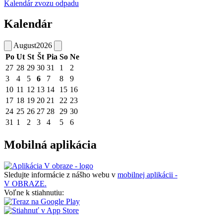
Kalendár zvozu odpadu
Kalendár
August
2026
Po
Ut
St
Št
Pia
So
Ne
27
28
29
30
31
1
2
3
4
5
6
7
8
9
10
11
12
13
14
15
16
17
18
19
20
21
22
23
24
25
26
27
28
29
30
31
1
2
3
4
5
6
Mobilná aplikácia
Sledujte informácie z nášho webu v
mobilnej aplikácii -
V OBRAZE.
Voľne k stiahnutiu: