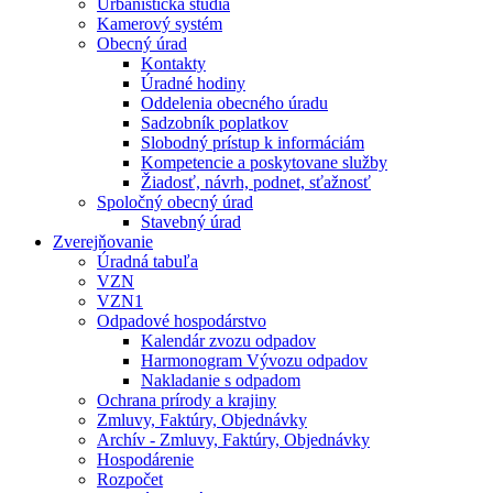
Urbanistická štúdia
Kamerový systém
Obecný úrad
Kontakty
Úradné hodiny
Oddelenia obecného úradu
Sadzobník poplatkov
Slobodný prístup k informáciám
Kompetencie a poskytovane služby
Žiadosť, návrh, podnet, sťažnosť
Spoločný obecný úrad
Stavebný úrad
Zverejňovanie
Úradná tabuľa
VZN
VZN1
Odpadové hospodárstvo
Kalendár zvozu odpadov
Harmonogram Vývozu odpadov
Nakladanie s odpadom
Ochrana prírody a krajiny
Zmluvy, Faktúry, Objednávky
Archív - Zmluvy, Faktúry, Objednávky
Hospodárenie
Rozpočet