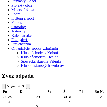
Pamiatky v obci
Projekty obce
Materská škola
Šport
Kultúra a šport
Farnosť
Cintoríny
Aktuality
Kalendár akcií
Fotogaléria
Pravenčanka
Organizácie, spolky, združenia
Klub dôchodcov Kolónia
Klub dôchodcov Dedina
Spevácka skupina Vrbinka
Klub kresťanských seniorov
Zvoz odpadu
August
2026
Po
Ut
St
Št
Pi
So
Ne
27
28
29
30
31
1
2
4
7
5