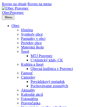
Rovno na obsah
Rovno na menu
Obec
Pravenec
Menu
Obec
História
Symboly obce
Pamiatky v obci
Projekty obce
Materská škola
Šport
MTJ Pravenec
Cyklistický klub- CK
Kultúra a šport
Obecná knižnica v Pravenci
Farnosť
Cintoríny
Prevádzkový poriadok
Pochovávanie zosnulých
Aktuality
Kalendár akcií
Fotogaléria
Pravenčanka