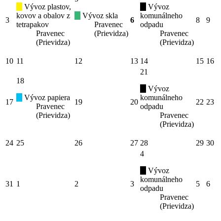
Vývoz plastov,
Vývoz
kovov a obalov z
Vývoz skla
komunálneho
3
6
8
9
tetrapakov
Pravenec
odpadu
Pravenec
(Prievidza)
Pravenec
(Prievidza)
(Prievidza)
10
11
12
13
14
15
16
21
18
Vývoz
Vývoz papiera
komunálneho
17
19
20
22
23
Pravenec
odpadu
(Prievidza)
Pravenec
(Prievidza)
24
25
26
27
28
29
30
4
Vývoz
komunálneho
31
1
2
3
5
6
odpadu
Pravenec
(Prievidza)