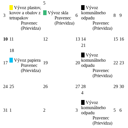
5
Vývoz plastov,
Vývoz
kovov a obalov z
Vývoz skla
komunálneho
3
6
8
9
tetrapakov
Pravenec
odpadu
Pravenec
(Prievidza)
Pravenec
(Prievidza)
(Prievidza)
10
11
12
13
14
15
16
21
18
Vývoz
Vývoz papiera
komunálneho
17
19
20
22
23
Pravenec
odpadu
(Prievidza)
Pravenec
(Prievidza)
24
25
26
27
28
29
30
4
Vývoz
komunálneho
31
1
2
3
5
6
odpadu
Pravenec
(Prievidza)