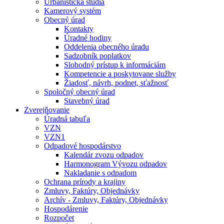
Urbanistická štúdia
Kamerový systém
Obecný úrad
Kontakty
Úradné hodiny
Oddelenia obecného úradu
Sadzobník poplatkov
Slobodný prístup k informáciám
Kompetencie a poskytovane služby
Žiadosť, návrh, podnet, sťažnosť
Spoločný obecný úrad
Stavebný úrad
Zverejňovanie
Úradná tabuľa
VZN
VZN1
Odpadové hospodárstvo
Kalendár zvozu odpadov
Harmonogram Vývozu odpadov
Nakladanie s odpadom
Ochrana prírody a krajiny
Zmluvy, Faktúry, Objednávky
Archív - Zmluvy, Faktúry, Objednávky
Hospodárenie
Rozpočet