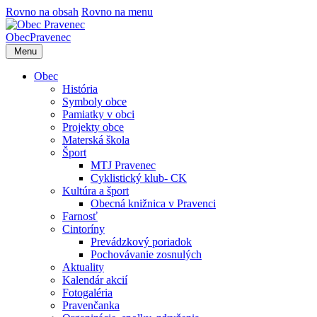
Rovno na obsah
Rovno na menu
Obec
Pravenec
Menu
Obec
História
Symboly obce
Pamiatky v obci
Projekty obce
Materská škola
Šport
MTJ Pravenec
Cyklistický klub- CK
Kultúra a šport
Obecná knižnica v Pravenci
Farnosť
Cintoríny
Prevádzkový poriadok
Pochovávanie zosnulých
Aktuality
Kalendár akcií
Fotogaléria
Pravenčanka