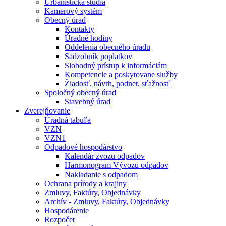
Urbanistická štúdia
Kamerový systém
Obecný úrad
Kontakty
Úradné hodiny
Oddelenia obecného úradu
Sadzobník poplatkov
Slobodný prístup k informáciám
Kompetencie a poskytovane služby
Žiadosť, návrh, podnet, sťažnosť
Spoločný obecný úrad
Stavebný úrad
Zverejňovanie
Úradná tabuľa
VZN
VZN1
Odpadové hospodárstvo
Kalendár zvozu odpadov
Harmonogram Vývozu odpadov
Nakladanie s odpadom
Ochrana prírody a krajiny
Zmluvy, Faktúry, Objednávky
Archív - Zmluvy, Faktúry, Objednávky
Hospodárenie
Rozpočet