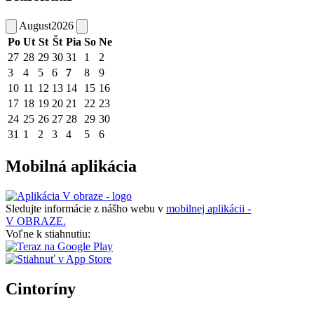
August
2026
Po
Ut
St
Št
Pia
So
Ne
27
28
29
30
31
1
2
3
4
5
6
7
8
9
10
11
12
13
14
15
16
17
18
19
20
21
22
23
24
25
26
27
28
29
30
31
1
2
3
4
5
6
Mobilná aplikácia
Sledujte informácie z nášho webu v
mobilnej aplikácii -
V OBRAZE.
Voľne k stiahnutiu:
Cintoríny