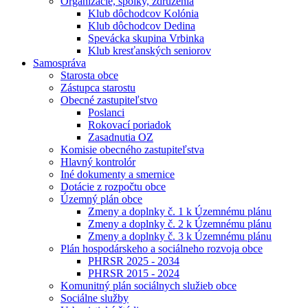
Organizácie, spolky, združenia
Klub dôchodcov Kolónia
Klub dôchodcov Dedina
Spevácka skupina Vrbinka
Klub kresťanských seniorov
Samospráva
Starosta obce
Zástupca starostu
Obecné zastupiteľstvo
Poslanci
Rokovací poriadok
Zasadnutia OZ
Komisie obecného zastupiteľstva
Hlavný kontrolór
Iné dokumenty a smernice
Dotácie z rozpočtu obce
Územný plán obce
Zmeny a doplnky č. 1 k Územnému plánu
Zmeny a doplnky č. 2 k Územnému plánu
Zmeny a doplnky č. 3 k Územnému plánu
Plán hospodárskeho a sociálneho rozvoja obce
PHRSR 2025 - 2034
PHRSR 2015 - 2024
Komunitný plán sociálnych služieb obce
Sociálne služby