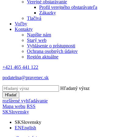
Verejné obstarávanie
Profil verejného obstarávateľa
Zákazky
Tlačivá
Voľby
Kontakty
Napíšte nám
Starý web
Vyhlásenie o prístupnosti
Ochrana osobných údajov
Región aktuálne
+421 465 441 122
podatelna@pravenec.sk
Hľadaný výraz
Hľadať
rozšírené vyhľadávanie
Mapa webu
RSS
SK
Slovensky
SK
Slovensky
EN
English