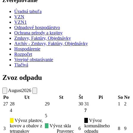
Zverejňovanie
Úradná tabuľa
VZN
VZN1
Odpadové hospodárstvo
Ochrana prírody a krajiny
Zmluvy, Faktúry, Objednávky
Archív - Zmluvy, Faktúry, Objednávky
Hospodárenie
Rozpočet
Verejné obstarávanie
Tlačivá
Zvoz odpadu
August
2026
Po
Ut
St
Št
Pi
So
Ne
27
28
29
30
31
1
2
4
7
5
Vývoz plastov,
Vývoz
kovov a obalov z
Vývoz skla
komunálneho
3
6
8
9
tetrapakov
Pravenec
odpadu