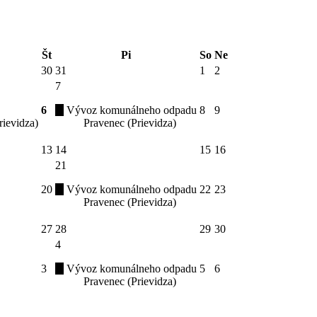
Št
Pi
So
Ne
30
31
1
2
7
6
Vývoz komunálneho odpadu
8
9
rievidza)
Pravenec (Prievidza)
13
14
15
16
21
20
Vývoz komunálneho odpadu
22
23
Pravenec (Prievidza)
27
28
29
30
4
3
Vývoz komunálneho odpadu
5
6
Pravenec (Prievidza)