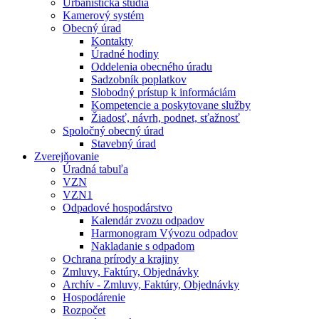
Urbanistická štúdia
Kamerový systém
Obecný úrad
Kontakty
Úradné hodiny
Oddelenia obecného úradu
Sadzobník poplatkov
Slobodný prístup k informáciám
Kompetencie a poskytovane služby
Žiadosť, návrh, podnet, sťažnosť
Spoločný obecný úrad
Stavebný úrad
Zverejňovanie
Úradná tabuľa
VZN
VZN1
Odpadové hospodárstvo
Kalendár zvozu odpadov
Harmonogram Vývozu odpadov
Nakladanie s odpadom
Ochrana prírody a krajiny
Zmluvy, Faktúry, Objednávky
Archív - Zmluvy, Faktúry, Objednávky
Hospodárenie
Rozpočet