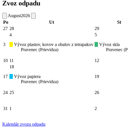
Zvoz odpadu
August
2026
Po
Ut
St
27
28
29
4
5
3
Vývoz plastov, kovov a obalov z tetrapakov
Vývoz skla
Pravenec (Prievidza)
Pravenec (P
10
11
12
18
17
Vývoz papiera
19
Pravenec (Prievidza)
24
25
26
31
1
2
Kalendár zvozu odpadu