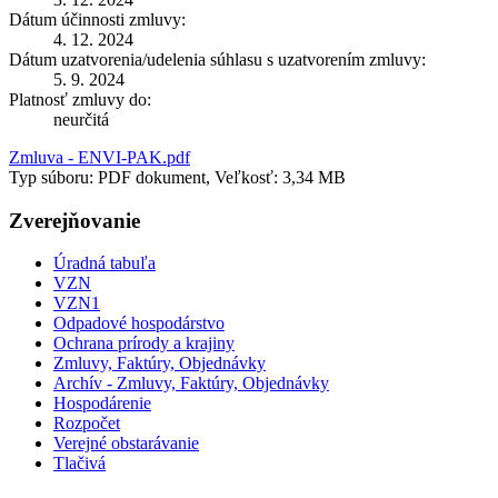
Dátum účinnosti zmluvy:
4. 12. 2024
Dátum uzatvorenia/udelenia súhlasu s uzatvorením zmluvy:
5. 9. 2024
Platnosť zmluvy do:
neurčitá
Zmluva - ENVI-PAK.pdf
Typ súboru: PDF dokument, Veľkosť: 3,34 MB
Zverejňovanie
Úradná tabuľa
VZN
VZN1
Odpadové hospodárstvo
Ochrana prírody a krajiny
Zmluvy, Faktúry, Objednávky
Archív - Zmluvy, Faktúry, Objednávky
Hospodárenie
Rozpočet
Verejné obstarávanie
Tlačivá