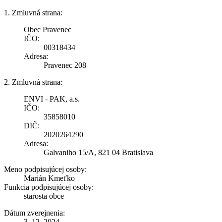
1. Zmluvná strana:
Obec Pravenec
IČO:
00318434
Adresa:
Pravenec 208
2. Zmluvná strana:
ENVI - PAK, a.s.
IČO:
35858010
DIČ:
2020264290
Adresa:
Galvaniho 15/A, 821 04 Bratislava
Meno podpisujúcej osoby:
Marián Kmeťko
Funkcia podpisujúcej osoby:
starosta obce
Dátum zverejnenia:
3. 12. 2024