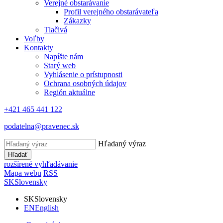
Verejné obstarávanie
Profil verejného obstarávateľa
Zákazky
Tlačivá
Voľby
Kontakty
Napíšte nám
Starý web
Vyhlásenie o prístupnosti
Ochrana osobných údajov
Región aktuálne
+421 465 441 122
podatelna@pravenec.sk
Hľadaný výraz
Hľadať
rozšírené vyhľadávanie
Mapa webu
RSS
SK
Slovensky
SK
Slovensky
EN
English