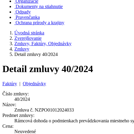
Organizácie
Dokumenty na stiahnutie
Odpady
Pravenčanka
Ochrana prírody a krajiny
Úvodná stránka
Zverejňovanie
Zmluvy, Faktúry, Objednávky
Zmluvy
Detail zmluvy 40/2024
Detail zmluvy 40/2024
Faktúry
|
Objednávky
Číslo zmluvy:
40/2024
Názov:
Zmluva č. NZPO01012024033
Predmet zmluvy:
Rámcová dohoda o podmienkach prevádzkovania miestneho sys
Cena:
Neuvedené