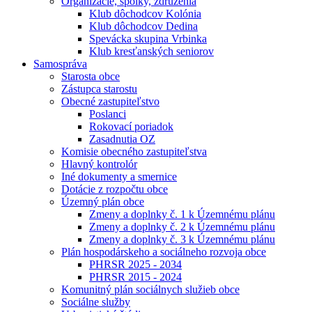
Organizácie, spolky, združenia
Klub dôchodcov Kolónia
Klub dôchodcov Dedina
Spevácka skupina Vrbinka
Klub kresťanských seniorov
Samospráva
Starosta obce
Zástupca starostu
Obecné zastupiteľstvo
Poslanci
Rokovací poriadok
Zasadnutia OZ
Komisie obecného zastupiteľstva
Hlavný kontrolór
Iné dokumenty a smernice
Dotácie z rozpočtu obce
Územný plán obce
Zmeny a doplnky č. 1 k Územnému plánu
Zmeny a doplnky č. 2 k Územnému plánu
Zmeny a doplnky č. 3 k Územnému plánu
Plán hospodárskeho a sociálneho rozvoja obce
PHRSR 2025 - 2034
PHRSR 2015 - 2024
Komunitný plán sociálnych služieb obce
Sociálne služby