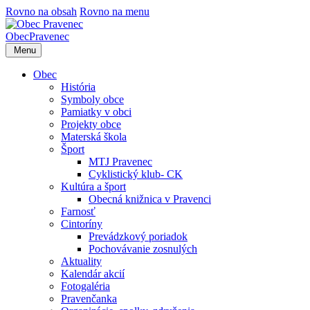
Rovno na obsah
Rovno na menu
Obec
Pravenec
Menu
Obec
História
Symboly obce
Pamiatky v obci
Projekty obce
Materská škola
Šport
MTJ Pravenec
Cyklistický klub- CK
Kultúra a šport
Obecná knižnica v Pravenci
Farnosť
Cintoríny
Prevádzkový poriadok
Pochovávanie zosnulých
Aktuality
Kalendár akcií
Fotogaléria
Pravenčanka