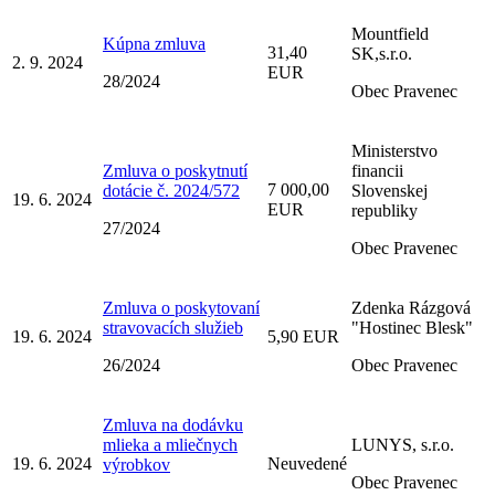
Mountfield
Kúpna zmluva
31,40
SK,s.r.o.
2. 9. 2024
EUR
28/2024
Obec Pravenec
Ministerstvo
Zmluva o poskytnutí
financii
7 000,00
dotácie č. 2024/572
Slovenskej
19. 6. 2024
EUR
republiky
27/2024
Obec Pravenec
Zmluva o poskytovaní
Zdenka Rázgová
stravovacích služieb
"Hostinec Blesk"
19. 6. 2024
5,90 EUR
26/2024
Obec Pravenec
Zmluva na dodávku
mlieka a mliečnych
LUNYS, s.r.o.
19. 6. 2024
Neuvedené
výrobkov
Obec Pravenec