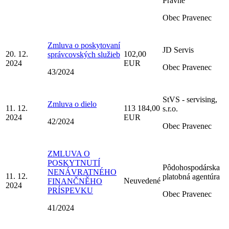
Pravne
Obec Pravenec
Zmluva o poskytovaní
JD Servis
20. 12.
102,00
správcovských služieb
2024
EUR
Obec Pravenec
43/2024
StVS - servising,
Zmluva o dielo
11. 12.
113 184,00
s.r.o.
2024
EUR
42/2024
Obec Pravenec
ZMLUVA O
POSKYTNUTÍ
Pôdohospodárska
NENÁVRATNÉHO
11. 12.
platobná agentúra
Neuvedené
FINANČNĚHO
2024
PRÍSPEVKU
Obec Pravenec
41/2024