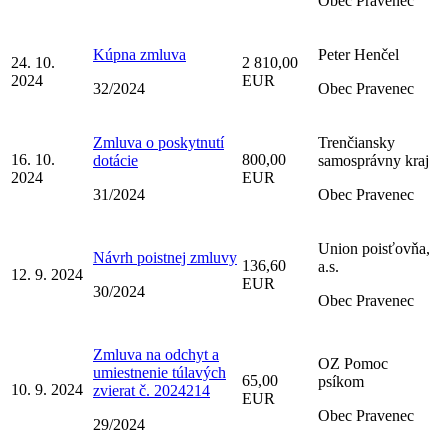
Obec Pravenec
Kúpna zmluva
Peter Henčel
24. 10.
2 810,00
2024
EUR
32/2024
Obec Pravenec
Zmluva o poskytnutí
Trenčiansky
16. 10.
800,00
dotácie
samosprávny kraj
2024
EUR
31/2024
Obec Pravenec
Union poisťovňa,
Návrh poistnej zmluvy
136,60
a.s.
12. 9. 2024
EUR
30/2024
Obec Pravenec
Zmluva na odchyt a
OZ Pomoc
umiestnenie túlavých
65,00
psíkom
10. 9. 2024
zvierat č. 2024214
EUR
Obec Pravenec
29/2024