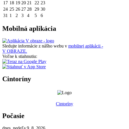
17
18
19
20
21
22
23
24
25
26
27
28
29
30
31
1
2
3
4
5
6
Mobilná aplikácia
Sledujte informácie z nášho webu v
mobilnej aplikácii -
V OBRAZE.
Voľne k stiahnutiu:
Cintoríny
Cintoríny
Počasie
dnes, nedeľa 9. 8. 2026