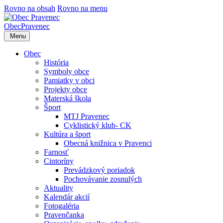
Rovno na obsah
Rovno na menu
Obec
Pravenec
Menu
Obec
História
Symboly obce
Pamiatky v obci
Projekty obce
Materská škola
Šport
MTJ Pravenec
Cyklistický klub- CK
Kultúra a šport
Obecná knižnica v Pravenci
Farnosť
Cintoríny
Prevádzkový poriadok
Pochovávanie zosnulých
Aktuality
Kalendár akcií
Fotogaléria
Pravenčanka