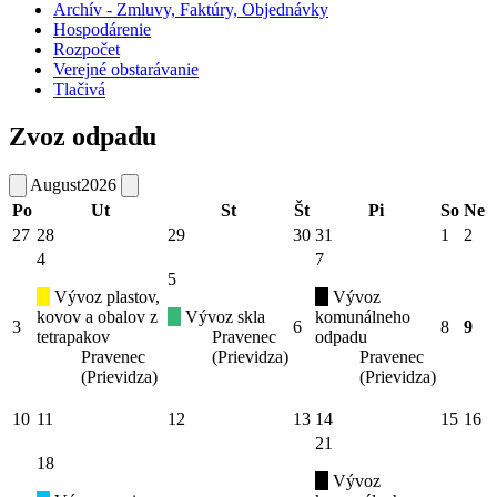
Archív - Zmluvy, Faktúry, Objednávky
Hospodárenie
Rozpočet
Verejné obstarávanie
Tlačivá
Zvoz odpadu
August
2026
Po
Ut
St
Št
Pi
So
Ne
27
28
29
30
31
1
2
4
7
5
Vývoz plastov,
Vývoz
kovov a obalov z
Vývoz skla
komunálneho
3
6
8
9
tetrapakov
Pravenec
odpadu
Pravenec
(Prievidza)
Pravenec
(Prievidza)
(Prievidza)
10
11
12
13
14
15
16
21
18
Vývoz