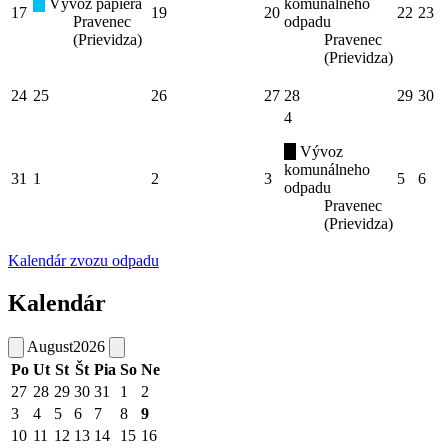
Vývoz papiera
komunálneho
17
19
20
22
23
Pravenec
odpadu
(Prievidza)
Pravenec
(Prievidza)
24
25
26
27
28
29
30
4
Vývoz
komunálneho
31
1
2
3
5
6
odpadu
Pravenec
(Prievidza)
Kalendár zvozu odpadu
Kalendár
August
2026
Po
Ut
St
Št
Pia
So
Ne
27
28
29
30
31
1
2
3
4
5
6
7
8
9
10
11
12
13
14
15
16