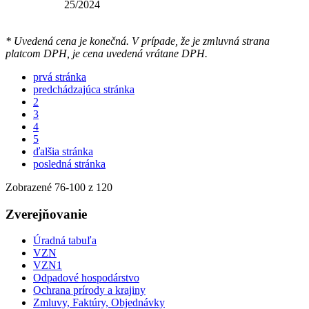
25/2024
* Uvedená cena je konečná. V prípade, že je zmluvná strana
platcom DPH, je cena uvedená vrátane DPH.
prvá stránka
predchádzajúca stránka
2
3
4
5
ďalšia stránka
posledná stránka
Zobrazené
76
-
100
z 120
Zverejňovanie
Úradná tabuľa
VZN
VZN1
Odpadové hospodárstvo
Ochrana prírody a krajiny
Zmluvy, Faktúry, Objednávky