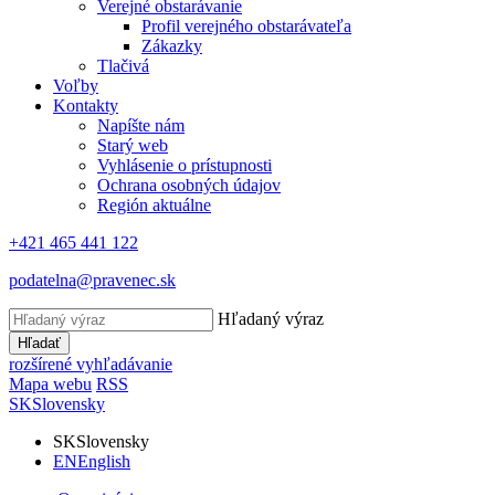
Verejné obstarávanie
Profil verejného obstarávateľa
Zákazky
Tlačivá
Voľby
Kontakty
Napíšte nám
Starý web
Vyhlásenie o prístupnosti
Ochrana osobných údajov
Región aktuálne
+421 465 441 122
podatelna@pravenec.sk
Hľadaný výraz
Hľadať
rozšírené vyhľadávanie
Mapa webu
RSS
SK
Slovensky
SK
Slovensky
EN
English