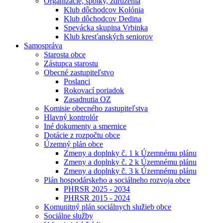
Organizácie, spolky, združenia
Klub dôchodcov Kolónia
Klub dôchodcov Dedina
Spevácka skupina Vrbinka
Klub kresťanských seniorov
Samospráva
Starosta obce
Zástupca starostu
Obecné zastupiteľstvo
Poslanci
Rokovací poriadok
Zasadnutia OZ
Komisie obecného zastupiteľstva
Hlavný kontrolór
Iné dokumenty a smernice
Dotácie z rozpočtu obce
Územný plán obce
Zmeny a doplnky č. 1 k Územnému plánu
Zmeny a doplnky č. 2 k Územnému plánu
Zmeny a doplnky č. 3 k Územnému plánu
Plán hospodárskeho a sociálneho rozvoja obce
PHRSR 2025 - 2034
PHRSR 2015 - 2024
Komunitný plán sociálnych služieb obce
Sociálne služby