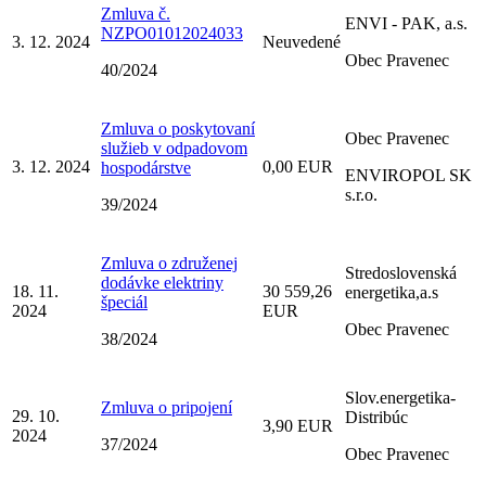
Zmluva č.
ENVI - PAK, a.s.
NZPO01012024033
3. 12. 2024
Neuvedené
Obec Pravenec
40/2024
Zmluva o poskytovaní
Obec Pravenec
služieb v odpadovom
3. 12. 2024
0,00 EUR
hospodárstve
ENVIROPOL SK
s.r.o.
39/2024
Zmluva o združenej
Stredoslovenská
dodávke elektriny
18. 11.
30 559,26
energetika,a.s
špeciál
2024
EUR
Obec Pravenec
38/2024
Slov.energetika-
Zmluva o pripojení
29. 10.
Distribúc
3,90 EUR
2024
37/2024
Obec Pravenec