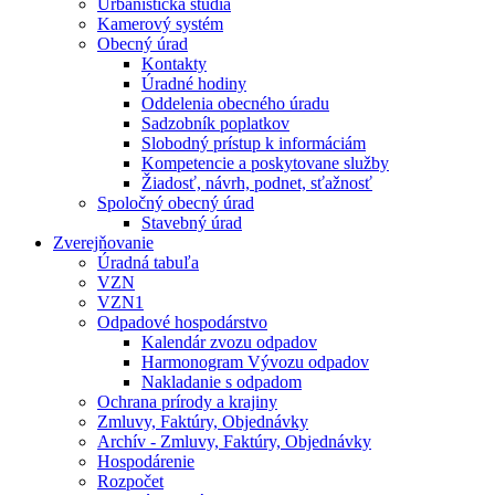
Urbanistická štúdia
Kamerový systém
Obecný úrad
Kontakty
Úradné hodiny
Oddelenia obecného úradu
Sadzobník poplatkov
Slobodný prístup k informáciám
Kompetencie a poskytovane služby
Žiadosť, návrh, podnet, sťažnosť
Spoločný obecný úrad
Stavebný úrad
Zverejňovanie
Úradná tabuľa
VZN
VZN1
Odpadové hospodárstvo
Kalendár zvozu odpadov
Harmonogram Vývozu odpadov
Nakladanie s odpadom
Ochrana prírody a krajiny
Zmluvy, Faktúry, Objednávky
Archív - Zmluvy, Faktúry, Objednávky
Hospodárenie
Rozpočet