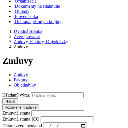
Organizácie
Dokumenty na stiahnutie
Odpady
Pravenčanka
Ochrana prírody a krajiny
Úvodná stránka
Zverejňovanie
Zmluvy, Faktúry, Objednávky
Zmluvy
Zmluvy
Zmluvy
Faktúry
Objednávky
Hľadaný výraz
Hľadať
Rozšírené hľadanie
Zmluvná strana
Zmluvná strana IČO
Dátum zverejnenia od